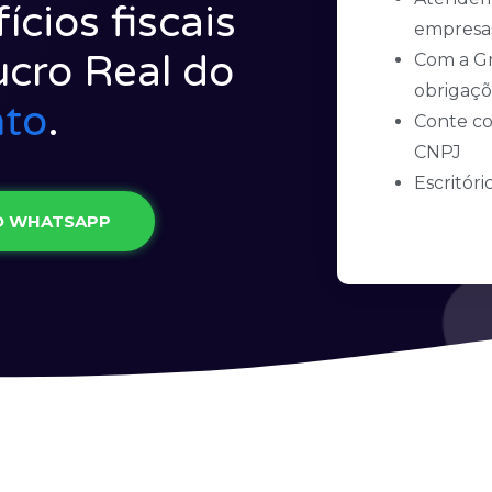
cios fiscais
empresas
cro Real do
Com a Gr
obrigaçõ
nto
.
Conte co
CNPJ
Escritór
O WHATSAPP